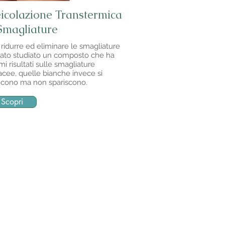
icolazione Transtermica
Smagliature
 ridurre ed eliminare le smagliature
tato studiato un composto che ha
imi risultati sulle smagliature
acee, quelle bianche invece si
ucono ma non spariscono.
Scopri