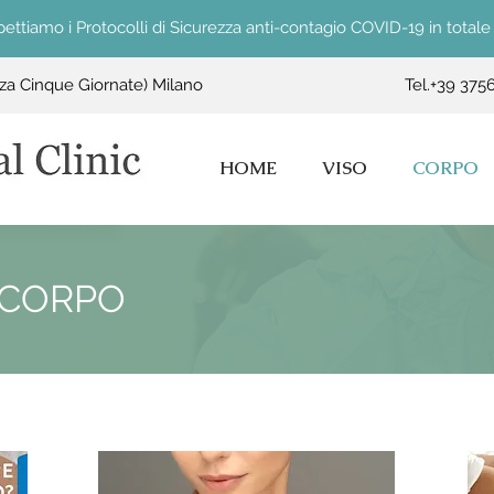
pettiamo i Protocolli di Sicurezza anti-contagio COVID-19 in totale
zza Cinque Giornate) Milano
Tel.
+39 375
HOME
VISO
CORPO
 CORPO