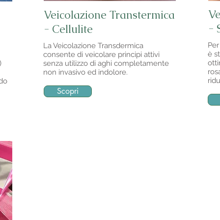
Ve
Veicolazione Transtermica
- 
- Cellulite
Per
La Veicolazione Transdermica
è s
consente di veicolare principi attivi
ott
)
senza utilizzo di aghi completamente
ros
non invasivo ed indolore.
rid
do
Scopri