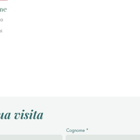
ime
to
ei
ua visita
Cognome