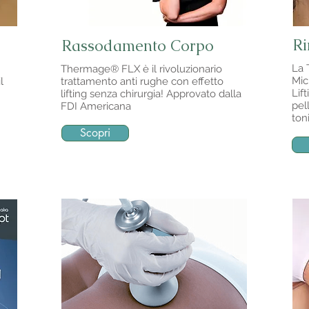
Ri
Rassodamento Corpo
La 
Thermage® FLX è il rivoluzionario
Mic
l
trattamento anti rughe con effetto
Lif
lifting senza chirurgia! Approvato dalla
pel
FDI Americana
ton
Scopri